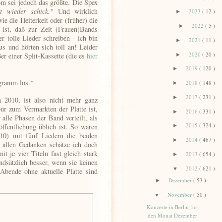
m sei jedoch das größte. Die Spex
t wieder schick."
Und wirklich
2023
( 12 )
►
e die Heiterkeit oder (früher) die
2022
( 5 )
►
ist, daß zur Zeit (Frauen)Bands
er tolle Lieder schreiben - ich bin
2021
( 11 )
►
s und hörten sich toll an! Leider
2020
( 20 )
ßer einer Split-Kassette (die es
hier
►
2019
( 120 )
►
gramm los.*
2018
( 148 )
►
2017
( 231 )
►
 2010, ist also nicht mehr ganz
our zum Vermarkten der Platte ist,
2016
( 331 )
►
lle Phasen der Band verteilt, als
2015
( 324 )
ffentlichung üblich ist. So waren
►
0) mit fünf Liedern die beiden
2014
( 467 )
►
 allen Gedanken schätze ich doch
t je vier Titeln fast gleich stark
2013
( 654 )
►
ndsätzlich besser, wenn sie keinen
2012
( 621 )
▼
Abende ohne aktuelle Platte sind
Dezember
( 53 )
►
November
( 50 )
▼
Konzerte in Berlin für
den Monat Dezember