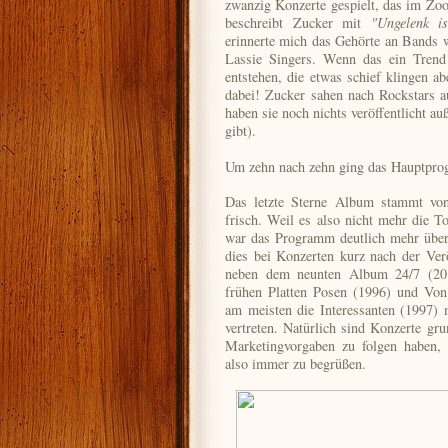
zwanzig Konzerte gespielt, das im Zoo
beschreibt Zucker mit
"Ungelenk is
erinnerte mich das Gehörte an Bands wi
Lassie Singers. Wenn das ein Trend 
entstehen, die etwas schief klingen ab
dabei! Zucker sahen nach Rockstars au
haben sie noch nichts veröffentlicht au
gibt).
Um zehn nach zehn ging das Hauptpro
Das letzte Sterne Album stammt von
frisch. Weil es also nicht mehr die T
war das Programm deutlich mehr über a
dies bei Konzerten kurz nach der Verö
neben dem neunten Album 24/7 (201
frühen Platten Posen (1996) und Von
am meisten die Interessanten (1997) mi
vertreten. Natürlich sind Konzerte gru
Marketingvorgaben zu folgen haben, 
also immer zu begrüßen.