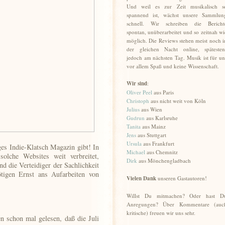
Und weil es zur Zeit musikalisch s
spannend ist, wächst unsere Sammlun
schnell. Wir schreiben die Bericht
spontan, unüberarbeitet und so zeitnah wi
möglich. Die Reviews stehen meist noch i
der gleichen Nacht online, spätesten
jedoch am nächsten Tag. Musik ist für un
vor allem Spaß und keine Wissenschaft.
Wir sind
:
Oliver Peel
aus Paris
Christoph
aus nicht weit von Köln
Julius
aus Wien
Gudrun
aus Karlsruhe
Tanita
aus Mainz
Jens
aus Stuttgart
Ursula
aus Frankfurt
ges Indie-Klatsch Magazin gibt! In
Michael
aus Chemnitz
olche Websites weit verbreitet,
Dirk
aus Mönchengladbach
d die Verteidiger der Sachlichkeit
tigen Ernst ans Aufarbeiten von
Vielen Dank
unseren Gastautoren!
Willst Du mitmachen? Oder hast D
Anregungen? Über Kommentare (auc
kritische) freuen wir uns sehr.
n schon mal gelesen, daß die Juli