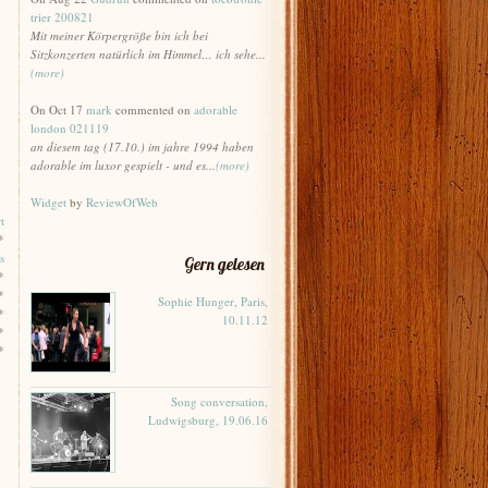
trier 200821
Mit meiner Körpergröße bin ich bei
Sitzkonzerten natürlich im Himmel… ich sehe...
(more)
On Oct 17
mark
commented on
adorable
london 021119
an diesem tag (17.10.) im jahre 1994 haben
adorable im luxor gespielt - und es...
(more)
Widget
by
ReviewOfWeb
t
*
s
Gern gelesen
*
*
Sophie Hunger, Paris,
*
10.11.12
*
*
Song conversation,
Ludwigsburg, 19.06.16