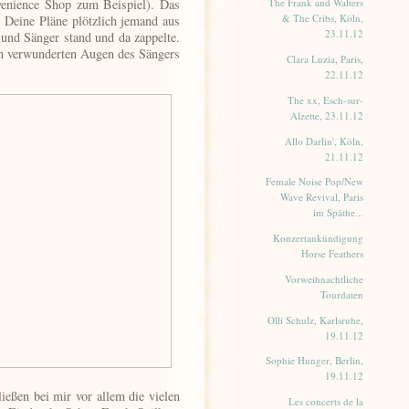
enience Shop zum Beispiel). Das
The Frank and Walters
& The Cribs, Köln,
 Deine Pläne plötzlich jemand aus
23.11.12
nd Sänger stand und da zappelte.
n verwunderten Augen des Sängers
Clara Luzia, Paris,
22.11.12
The xx, Esch-sur-
Alzette, 23.11.12
Allo Darlin', Köln,
21.11.12
Female Noise Pop/New
Wave Revival, Paris
im Späthe...
Konzertankündigung
Horse Feathers
Vorweihnachtliche
Tourdaten
Olli Schulz, Karlsruhe,
19.11.12
Sophie Hunger, Berlin,
19.11.12
ießen bei mir vor allem die vielen
Les concerts de la