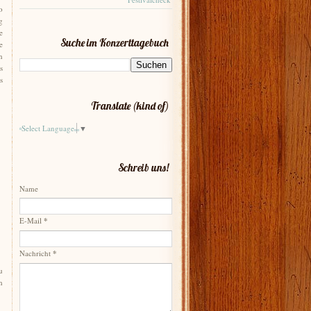
o
g
e
Suche im Konzerttagebuch
e
n
s
s
Translate (kind of)
Select Language
▼
Schreib uns!
Name
E-Mail
*
Nachricht
*
u
h