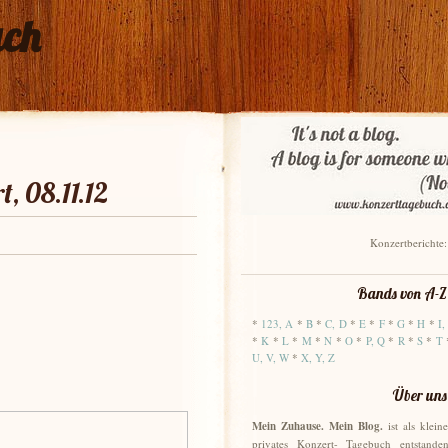
uch
t, 08.11.12
Konzertberichte
Bands von A-Z
*
123, A
*
B
*
C, D
*
E
*
F
*
G
*
H
*
I,
*
K
*
L
*
M
*
N
*
O
*
P, Q
*
R
*
S
*
T
U, V, W
*
X, Y, Z
Über uns
Mein Zuhause. Mein Blog.
ist als kleine
privates Konzert- Tagebuch entstanden