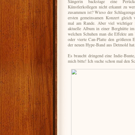
Sängerin backstage eine Perüc
Künstlerkollegen nicht erkannt zu w
zusammen ist? Wieso der Schlagzeuge
ersten gemeinsamen Konzert gleich w
mal am Rande. Aber viel wichtiger 
aktuelle Album in einer Berghütte i
welchen Schuhen man die Effekte am be
oder vierte Can-Platte den größeren E
der neuen Hype-Band aus Detmold hat.
Es braucht dringend eine Indie-Bunte
mich bitte! Ich suche schon mal den S