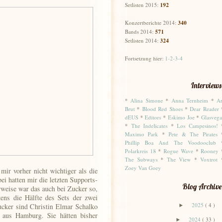
Setlisten 2015:
192
Konzertberichte 2014:
340
Bands 2014:
571
Setlisten 2014:
324
Fortsetzung hier:
1-2-3-4
Interviews
*
Alina Simone
*
Anna Ternheim
*
Ar
Brut
*
Blood Red Shoes
*
Dear Reader
dEUS
*
Editors
*
Eskimo Joe
*
Glasvega
*
The Indelicates
*
Los Campesinos!
Maximo Park
*
Pete & The Pirates
Phillip Boa And The Voodooclub
Polarkreis 18
*
Rogue Wave
*
Rooney
The Subways
*
The View
*
Voxtrot
Zoey Van Goey
mir vorher nicht wichtiger als die
ei hatten mir die letzten Supports-
Blog Archive
eise war das auch bei Zucker so,
tens die Hälfte des Sets der zwei
2025
( 4 )
cker sind Christin Elmar Schalko
►
aus Hamburg. Sie hätten bisher
2024
( 33 )
►