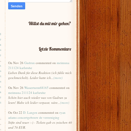
Willst du mit mir gehen?
d
e
a
Letzte Kommentare
s
e
x
,
On Nov 26
Gudrun
commented on
meimuna
n
211124 karlsruhe
s
Lieben Dank für diese Reaktion (ich fühle mich
t
geschmeichelt). Leider hatte ich...
(more)
s
h
On Nov 26
Wasserturm68165
commented on
a
meimuna 211124 karlsruhe
e
Schön hier auch wieder was von Gudrun zu
t
lesen! Habe ich leider verpasst, wäre...
(more)
On Oct 22
D. Langen
commented on
ryan
adams concertgebouw de vereeniging
9
,
Stifte sind teuer :-) - Tickets gab es zwischen 40
4
,
und 70 EUR.
6
,