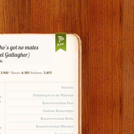
:
3.941
* Bands:
6.383
Setlisten:
3.453
Startseite
Einladungen in die Waldstadt
 J
*
Konzertvorschau Paris
Gudruns Konzerttipps
Konzertvorschau Berlin
Konzertvorschau München
s
.
Festivalcheck