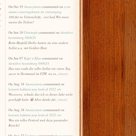
4
,
On Oct 19
Anonymous
commented on
ryan
z
adams concertgebouw de vereeniging
4
,
30€ für ne Unterschrift... not bad.Wie teuer
4
,
waren die Tickets?
2
,
On Jun 10
Christoph
commented on
slowdive
luxemburg 040624
Beim Maifeld-Derby hatten sie eine andere
Setlist u.a. mit Golden Hair.
On Jun 07
Käpt`n Klee
commented on
slowdive luxemburg 040624
Das war exakt die selbe Setlist wie einen Tag
zuvor in Dortmund im FZW, wo es...
(more)
On Aug 18
Anonymous
commented on
konzert haldern pop festival 2022 ort
Wooooow, schade das ich es dieses Jahr nicht
geschafft habe 😭 Aber danke für...
(more)
On Aug 18
Anonymous
commented on
konzert haldern pop festival 2022 ort
Was ein tolles Festival und dazu passender
Bericht!
On Aug 22
Gudrun
commented on
tocotronic