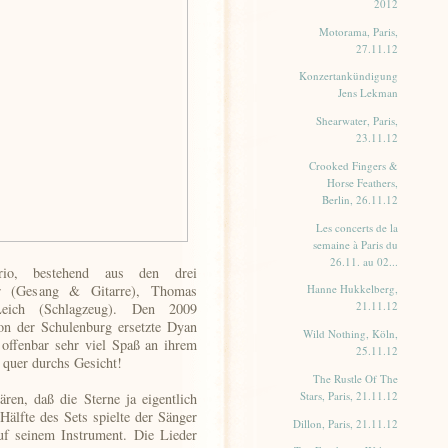
2012
Motorama, Paris,
27.11.12
Konzertankündigung
Jens Lekman
Shearwater, Paris,
23.11.12
Crooked Fingers &
Horse Feathers,
Berlin, 26.11.12
Les concerts de la
semaine à Paris du
26.11. au 02...
rio, bestehend aus den drei
er (Gesang & Gitarre), Thomas
Hanne Hukkelberg,
21.11.12
eich (Schlagzeug). Den 2009
on der Schulenburg ersetzte Dyan
Wild Nothing, Köln,
 offenbar sehr viel Spaß an ihrem
25.11.12
 quer durchs Gesicht!
The Rustle Of The
Stars, Paris, 21.11.12
ren, daß die Sterne ja eigentlich
 Hälfte des Sets spielte der Sänger
Dillon, Paris, 21.11.12
uf seinem Instrument. Die Lieder