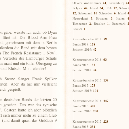
Olivers Wohnzimmer
44
, Luxemburg
4
Belgien
42
, Island
34
, USA
12
, Schwei
12
,
Schottland
10
Schweden
6
,
Irland
Neuseeland
3
,
Kroatien
3
, Italien
Tschechien
2
,
Brasilien
1
,
Dänemark
Litauen
1
n gäbe, wüsste ich auch, ob Dyan
 liiert ist. Die Blood Arm Frau
Konzertberichte 2019:
59
ard, gemeinsam mit dem in Berlin
Bands 2019:
158
außerdem die Band mit dem besten
Setlisten 2019:
42
 The French Resistance... Now).
s Vertreter der Hamburger Schule
Konzertberichte 2018:
63
harmant und ein toller Übergang zu
Bands 2018:
132
rund-Klatsch. Mist, elender!
Setlisten 2018:
34
ch Sterne Sänger Frank Spilker
Konzertberichte 2017:
139
ten! Aber da hat mir vielleicht
Bands 2017:
173
ich gespielt.
Setlisten 2017:
101
en deutschen Bands der letzten 20
Konzertberichte 2016:
247
ve gesehen. Das war das typische
Bands 2016:
308
"
. Gestern hatte ich aber plötzlich
Setlisten 2016:
200
rt sich immer mehr zu einem Club
he (und damit quasi das Gebäude 9
Konzertberichte 2015:
228
Bands 2015:
334