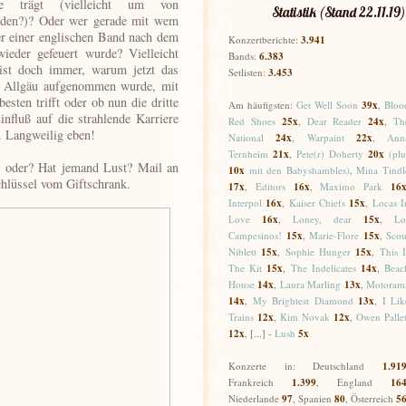
ke trägt (vielleicht um von
Statistik (Stand 22.11.19)
erden?)? Oder wer gerade mit wem
r einer englischen Band nach dem
Konzertberichte:
3.941
ieder gefeuert wurde? Vielleicht
Bands:
6.383
ist doch immer, warum jetzt das
Setlisten:
3.453
m Allgäu aufgenommen wurde, mit
sten trifft oder ob nun die dritte
Am häufigsten:
Get Well Soon
39x
,
Bloo
influß auf die strahlende Karriere
Red Shoes
25
x
,
Dear Reader
24
x
,
Th
 Langweilig eben!
National
24x
,
Warpaint
22x
,
Ann
Ternheim
21x
,
Pete(r) Doherty
20x
(plu
, oder? Hat jemand Lust? Mail an
10x
mit den Babyshambles)
,
Mina Tindl
chlüssel vom Giftschrank.
17
x
,
Editors
16x
,
Maximo Park
16
Interpol
16x
,
Kaiser Chiefs
15x
,
Locas I
Love
16x
,
Loney, dear
15x
,
Lo
Campesinos!
15x
,
Marie-Flore
15x
,
Scou
Niblett
15x
,
Sophie Hunger
15x
,
This I
The Kit
15x
,
The Indelicates
14x
,
Beac
House
14x
,
Laura Marling
13x
,
Motoram
14x
,
My Brightest Diamond
13x
,
I Lik
Trains
12x
,
Kim Novak
12x
,
Owen Pallet
12x
, [...] -
Lush
5x
Konzerte in: Deutschland
1.91
Frankreich
1.399
, England
16
Niederlande
97
, Spanien
80
,
Österreich
5