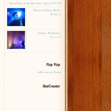
Marie-Flore & Serafina Steer, Paris, 03.07.09
Princess Chelsea, Berlin,
07.05.12
Editors, Wiesbaden,
01.11.13
Piep Piep
follow me on Twitter
StatCounter