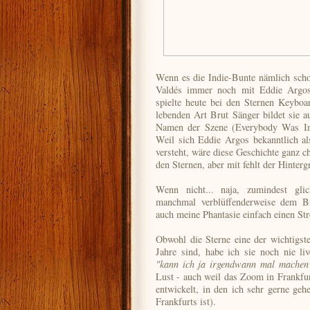
Wenn es die Indie-Bunte nämlich scho
Valdés immer noch mit Eddie Argos
spielte heute bei den Sternen Keybo
lebenden Art Brut Sänger bildet sie 
Namen der Szene (Everybody Was In
Weil sich Eddie Argos bekanntlich al
versteht, wäre diese Geschichte ganz c
den Sternen, aber mit fehlt der Hinterg
Wenn nicht... naja, zumindest gli
manchmal verblüffenderweise dem Bri
auch meine Phantasie einfach einen Stre
Obwohl die Sterne eine der wichtigst
Jahre sind, habe ich sie noch nie li
"kann ich ja irgendwann mal machen
Lust - auch weil das Zoom in Frankfu
entwickelt, in den ich sehr gerne ge
Frankfurts ist).