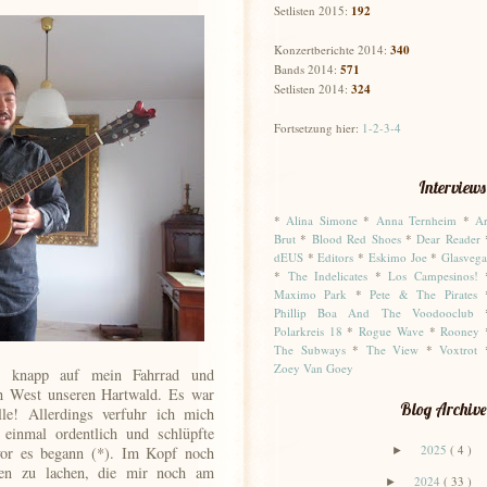
Setlisten 2015:
192
Konzertberichte 2014:
340
Bands 2014:
571
Setlisten 2014:
324
Fortsetzung hier:
1-2-3-4
Interviews
*
Alina Simone
*
Anna Ternheim
*
Ar
Brut
*
Blood Red Shoes
*
Dear Reader
dEUS
*
Editors
*
Eskimo Joe
*
Glasvega
*
The Indelicates
*
Los Campesinos!
Maximo Park
*
Pete & The Pirates
Phillip Boa And The Voodooclub
Polarkreis 18
*
Rogue Wave
*
Rooney
The Subways
*
The View
*
Voxtrot
Zoey Van Goey
r knapp auf mein Fahrrad und
h West unseren Hartwald. Es war
Blog Archive
le! Allerdings verfuhr ich mich
 einmal ordentlich und schlüpfte
2025
( 4 )
or es begann (*). Im Kopf noch
►
chen zu lachen, die mir noch am
2024
( 33 )
►