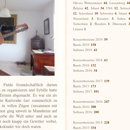
Olivers Wohnzimmer
44
, Luxemburg
4
Belgien
42
, Island
34
, USA
12
, Schwei
12
,
Schottland
10
Schweden
6
,
Irland
Neuseeland
3
,
Kroatien
3
, Italien
Tschechien
2
,
Brasilien
1
,
Dänemark
Litauen
1
Konzertberichte 2019:
59
Bands 2019:
158
Setlisten 2019:
42
Konzertberichte 2018:
63
Bands 2018:
132
Setlisten 2018:
34
Konzertberichte 2017:
139
 Fulda freundschaftlich darum
Bands 2017:
173
 zu organisieren und Sybille hatte
Setlisten 2017:
101
 Termin abgemacht. Es war ein als
in Karlsruhe fast sommerlich zu
Konzertberichte 2016:
247
n in vollen Zügen (zusammen mit
Bands 2016:
308
hen ging unweit in Mannheim auf
Setlisten 2016:
200
erbe die Welt unter und auch an
 noch knapp ein Gewitter vorbei,
Konzertberichte 2015:
228
ckskinder wir doch waren.
Bands 2015:
334