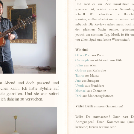
Und weil es zur Zeit musikalisch s
spannend ist, wächst unsere Sammlun
schnell. Wir schreiben die Bericht
spontan, unüberarbeitet und so zeitnah wi
möglich. Die Reviews stehen meist noch i
der gleichen Nacht online, spätesten
jedoch am nächsten Tag. Musik ist für un
vor allem Spaß und keine Wissenschaft.
Wir sind
:
Oliver Peel
aus Paris
Christoph
aus nicht weit von Köln
Julius
aus Wien
Gudrun
aus Karlsruhe
Tanita
aus Mainz
Jens
aus Stuttgart
sem Abend und doch passend und
Ursula
aus Frankfurt
hen kann. Ich hatte Sybille auf
Michael
aus Chemnitz
e getroffen. Und sie war sofort
Dirk
aus Mönchengladbach
sich daheim zu versuchen.
Vielen Dank
unseren Gastautoren!
Willst Du mitmachen? Oder hast D
Anregungen? Über Kommentare (auc
kritische) freuen wir uns sehr.