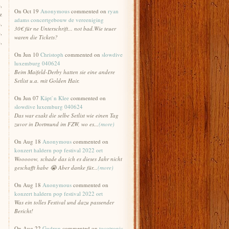
4
,
On Oct 19
Anonymous
commented on
ryan
z
adams concertgebouw de vereeniging
4
,
30€ für ne Unterschrift... not bad.Wie teuer
4
,
waren die Tickets?
2
,
On Jun 10
Christoph
commented on
slowdive
luxemburg 040624
Beim Maifeld-Derby hatten sie eine andere
Setlist u.a. mit Golden Hair.
On Jun 07
Käpt`n Klee
commented on
slowdive luxemburg 040624
Das war exakt die selbe Setlist wie einen Tag
zuvor in Dortmund im FZW, wo es...
(more)
On Aug 18
Anonymous
commented on
konzert haldern pop festival 2022 ort
Wooooow, schade das ich es dieses Jahr nicht
geschafft habe 😭 Aber danke für...
(more)
On Aug 18
Anonymous
commented on
konzert haldern pop festival 2022 ort
Was ein tolles Festival und dazu passender
Bericht!
On Aug 22
Gudrun
commented on
tocotronic