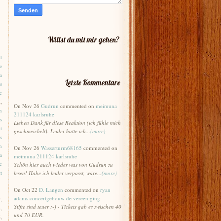
Willst du mit mir gehen?
d
e
a
Letzte Kommentare
s
e
x
,
On Nov 26
Gudrun
commented on
meimuna
n
211124 karlsruhe
s
Lieben Dank für diese Reaktion (ich fühle mich
t
geschmeichelt). Leider hatte ich...
(more)
s
h
On Nov 26
Wasserturm68165
commented on
a
meimuna 211124 karlsruhe
e
Schön hier auch wieder was von Gudrun zu
t
lesen! Habe ich leider verpasst, wäre...
(more)
On Oct 22
D. Langen
commented on
ryan
adams concertgebouw de vereeniging
9
,
Stifte sind teuer :-) - Tickets gab es zwischen 40
4
,
und 70 EUR.
6
,