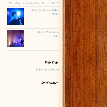
Marie-Flore & Serafina Steer, Paris, 03.07.09
Princess Chelsea, Berlin,
07.05.12
Editors, Wiesbaden,
01.11.13
Piep Piep
follow me on Twitter
StatCounter