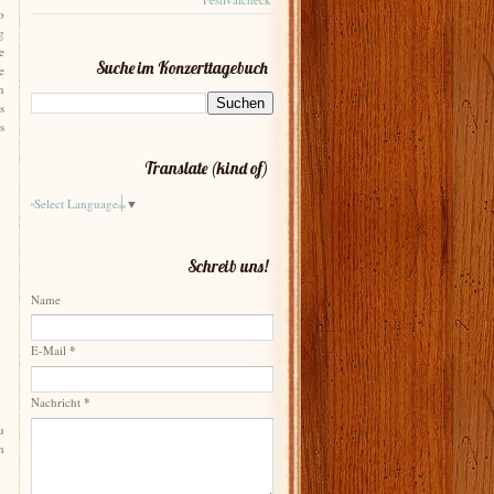
o
g
e
Suche im Konzerttagebuch
e
n
s
s
Translate (kind of)
Select Language
▼
Schreib uns!
Name
E-Mail
*
Nachricht
*
u
h