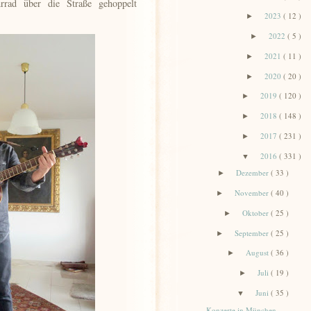
rrad über die Straße gehoppelt
2023
( 12 )
►
2022
( 5 )
►
2021
( 11 )
►
2020
( 20 )
►
2019
( 120 )
►
2018
( 148 )
►
2017
( 231 )
►
2016
( 331 )
▼
Dezember
( 33 )
►
November
( 40 )
►
Oktober
( 25 )
►
September
( 25 )
►
August
( 36 )
►
Juli
( 19 )
►
Juni
( 35 )
▼
Konzerte in München