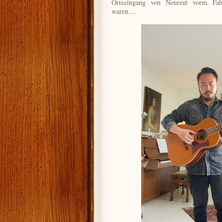
Ortseingang von Neureut vorm Fah
waren....