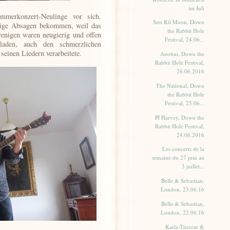
im Juli
immerkonzert-Neulinge vor sich.
Sun Kil Moon, Down
inige Absagen bekommen, weil das
the Rabbit Hole
wenigen waren neugierig und offen
Festival, 24.06...
laden, auch den schmerzlichen
 seinen Liedern verarbeitete.
Anohni, Down the
Rabbit Hole Festival,
26.06.2016
The National, Down
the Rabbit Hole
Festival, 25.06...
PJ Harvey, Down the
Rabbit Hole Festival,
24.06.2016
Les concerts de la
semaine du 27 juin au
3 juillet...
Belle & Sebastian,
London, 23.06.16
Belle & Sebastian,
London, 22.06.16
Karla-Therese &