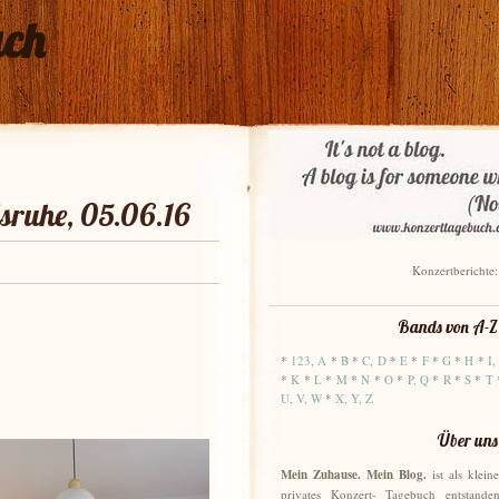
uch
sruhe, 05.06.16
Konzertberichte
Bands von A-Z
*
123, A
*
B
*
C, D
*
E
*
F
*
G
*
H
*
I,
*
K
*
L
*
M
*
N
*
O
*
P, Q
*
R
*
S
*
T
U, V, W
*
X, Y, Z
Über uns
Mein Zuhause. Mein Blog.
ist als kleine
privates Konzert- Tagebuch entstanden