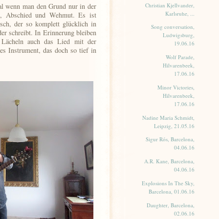
Christian Kjellvander,
al wenn man den Grund nur in der
Karlsruhe, ...
f), Abschied und Wehmut. Es ist
ch, der so komplett glücklich in
Song conversation,
der schreibt. In Erinnerung bleiben
Ludwigsburg,
Lächeln auch das Lied mit der
19.06.16
es Instrument, das doch so tief in
Wolf Parade,
Hilvarenbeek,
17.06.16
Minor Victories,
Hilvarenbeek,
17.06.16
Nadine Maria Schmidt,
Leipzig, 21.05.16
Sigur Rós, Barcelona,
04.06.16
A.R. Kane, Barcelona,
04.06.16
Explosions In The Sky,
Barcelona, 01.06.16
Daughter, Barcelona,
02.06.16