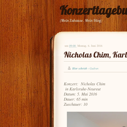
Konzerttageb
(Mein Zuhause. Mein Blog)
um
09:00
Montag, 6. Juni 2016
Nicholas Chim, Karl
Hier schrieb -
Gudrun
Konzert: Nicholas Chim
in Karlsruhe-Neureut
Datum: 5. Mai 2016
Dauer: 65 min
Zuschauer: 10