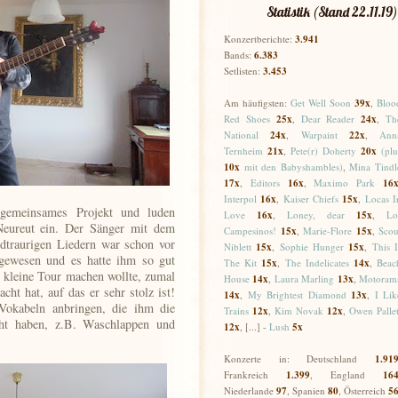
Statistik (Stand 22.11.19)
Konzertberichte:
3.941
Bands:
6.383
Setlisten:
3.453
Am häufigsten:
Get Well Soon
39x
,
Bloo
Red Shoes
25
x
,
Dear Reader
24
x
,
Th
National
24x
,
Warpaint
22x
,
Ann
Ternheim
21x
,
Pete(r) Doherty
20x
(plu
10x
mit den Babyshambles)
,
Mina Tindl
17
x
,
Editors
16x
,
Maximo Park
16
Interpol
16x
,
Kaiser Chiefs
15x
,
Locas I
 gemeinsames Projekt und luden
Love
16x
,
Loney, dear
15x
,
Lo
Neureut ein. Der Sänger mit dem
Campesinos!
15x
,
Marie-Flore
15x
,
Scou
dtraurigen Liedern war schon vor
Niblett
15x
,
Sophie Hunger
15x
,
This I
gewesen und es hatte ihm so gut
The Kit
15x
,
The Indelicates
14x
,
Beac
e kleine Tour machen wollte, zumal
House
14x
,
Laura Marling
13x
,
Motoram
cht hat, auf das er sehr stolz ist!
14x
,
My Brightest Diamond
13x
,
I Lik
Vokabeln anbringen, die ihm die
Trains
12x
,
Kim Novak
12x
,
Owen Pallet
cht haben, z.B. Waschlappen und
12x
, [...] -
Lush
5x
Konzerte in: Deutschland
1.91
Frankreich
1.399
, England
16
Niederlande
97
, Spanien
80
,
Österreich
5