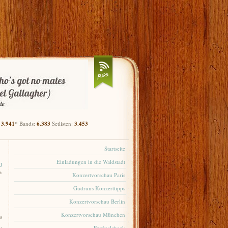
:
3.941
* Bands:
6.383
Setlisten:
3.453
Startseite
Einladungen in die Waldstadt
 J
*
Konzertvorschau Paris
Gudruns Konzerttipps
Konzertvorschau Berlin
Konzertvorschau München
s
.
Festivalcheck