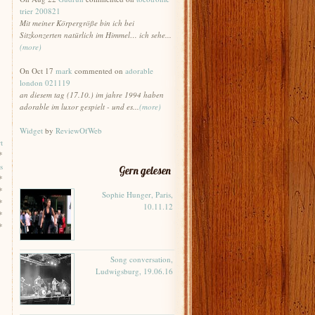
trier 200821
Mit meiner Körpergröße bin ich bei
Sitzkonzerten natürlich im Himmel… ich sehe...
(more)
On Oct 17
mark
commented on
adorable
london 021119
an diesem tag (17.10.) im jahre 1994 haben
adorable im luxor gespielt - und es...
(more)
Widget
by
ReviewOfWeb
t
*
s
Gern gelesen
*
*
Sophie Hunger, Paris,
*
10.11.12
*
*
Song conversation,
Ludwigsburg, 19.06.16