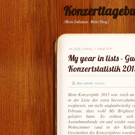
Konzerttageb
(Mein Zuhause. Mein Blog)
um
14:26
Sonntag, 3. Januar 2016
My year in lists - G
Konzertstatistik 20
Hier schrieb -
Gudrun
Mein Konzertjahr 2015 war reich an
in der Liste der extra hervorzuhebe
weglassen, um nicht unglaubwürdig z
Februar, dass wohl My Brightest
geliefert hatte. Es reihten sic
Ausnahmeabende ein und wieder waren
Wohnzimmer (und in der Kellerha
Geschenken des Konzertjahres wurden