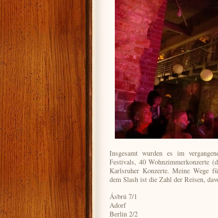
Insgesamt wurden es im vergangen
Festivals, 40 Wohnzimmerkonzerte (d
Karlsruher Konzerte. Meine Wege füh
dem Slash ist die Zahl der Reisen, dav
Ásbrú 7/1
Adorf
Berlin 2/2