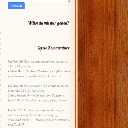
Willst du mit mir gehen?
d
e
a
Letzte Kommentare
s
e
x
,
On Nov 26
Gudrun
commented on
meimuna
n
211124 karlsruhe
s
Lieben Dank für diese Reaktion (ich fühle mich
t
geschmeichelt). Leider hatte ich...
(more)
s
h
On Nov 26
Wasserturm68165
commented on
a
meimuna 211124 karlsruhe
e
Schön hier auch wieder was von Gudrun zu
t
lesen! Habe ich leider verpasst, wäre...
(more)
On Oct 22
D. Langen
commented on
ryan
adams concertgebouw de vereeniging
9
,
Stifte sind teuer :-) - Tickets gab es zwischen 40
4
,
und 70 EUR.
6
,