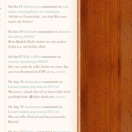
4
,
On Oct 19
Anonymous
commented on
ryan
z
adams concertgebouw de vereeniging
4
,
30€ für ne Unterschrift... not bad.Wie teuer
4
,
waren die Tickets?
2
,
On Jun 10
Christoph
commented on
slowdive
luxemburg 040624
Beim Maifeld-Derby hatten sie eine andere
Setlist u.a. mit Golden Hair.
On Jun 07
Käpt`n Klee
commented on
slowdive luxemburg 040624
Das war exakt die selbe Setlist wie einen Tag
zuvor in Dortmund im FZW, wo es...
(more)
On Aug 18
Anonymous
commented on
konzert haldern pop festival 2022 ort
Wooooow, schade das ich es dieses Jahr nicht
geschafft habe 😭 Aber danke für...
(more)
On Aug 18
Anonymous
commented on
konzert haldern pop festival 2022 ort
Was ein tolles Festival und dazu passender
Bericht!
On Aug 22
Gudrun
commented on
tocotronic