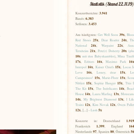
Statistik (Stand 22.11.19)
Konzertberichte:
3.941
Bands:
6.383
Setlisten:
3.453
.
Am häufigsten:
Get Well Soon
39x
,
Bloo
Red Shoes
25
x
,
Dear Reader
24
x
,
Th
National
24x
,
Warpaint
22x
,
Ann
Ternheim
21x
,
Pete(r) Doherty
20x
(plu
10x
mit den Babyshambles)
,
Mina Tindl
17
x
,
Editors
16x
,
Maximo Park
16
Interpol
16x
,
Kaiser Chiefs
15x
,
Locas I
Love
16x
,
Loney, dear
15x
,
Lo
Campesinos!
15x
,
Marie-Flore
15x
,
Scou
Niblett
15x
,
Sophie Hunger
15x
,
This I
The Kit
15x
,
The Indelicates
14x
,
Beac
House
14x
,
Laura Marling
13x
,
Motoram
14x
,
My Brightest Diamond
13x
,
I Lik
Trains
12x
,
Kim Novak
12x
,
Owen Pallet
12x
, [...] -
Lush
5x
Konzerte in: Deutschland
1.91
Frankreich
1.399
, England
16
Niederlande
97
, Spanien
80
,
Österreich
5