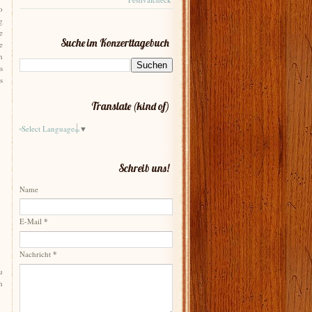
o
g
e
Suche im Konzerttagebuch
e
n
s
s
Translate (kind of)
Select Language
▼
Schreib uns!
Name
E-Mail
*
Nachricht
*
u
h