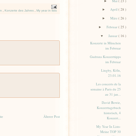
Mai
( 23 )
►
April
( 28 )
►
un
,
Konzerte des Jahres
,
My year in lists
März
( 26 )
►
Februar
( 25 )
►
Januar
( 16 )
▼
Konzerte in München
im Februar
Gudruns Konzerttipps
im Februar
Lingby, Köln,
23.01.16
Les concerts de la
semaine à Paris du 25
au 31 jan...
David Bowie,
Konzerttagebuch
historisch, 4
ite
Älterer Post
Konzert...
My Year In Lists-
Meine TOP 30