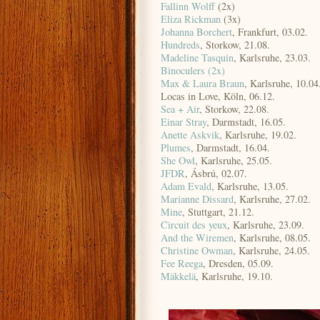
Fallinn Wolff
(2x)
Eliza Rickman
(3x)
Johanna Borchert
, Frankfurt, 03.02.
Hundreds
, Storkow, 21.08.
Madeline Tasquin
, Karlsruhe, 23.03.
Binoculers (2x)
Max & Laura Braun
, Karlsruhe, 10.04
Locas in Love, Köln, 06.12.
Sea + Air
, Storkow, 22.08.
Einar Stray
, Darmstadt, 16.05.
Anette Askvik
, Karlsruhe, 19.02.
Plumes
, Darmstadt, 16.04.
She Owl
, Karlsruhe, 25.05.
JFDR
, Ásbrú, 02.07.
Adam Evald
, Karlsruhe, 13.05.
Marianne Dissard
, Karlsruhe, 27.02.
Mine
, Stuttgart, 21.12.
Circuit des yeux
, Karlsruhe, 23.09.
And the Wiremen
, Karlsruhe, 08.05.
Christine Owman
, Karlsruhe, 24.05.
Fee Reega
, Dresden, 05.09.
Mäkkelä
, Karlsruhe, 19.10.