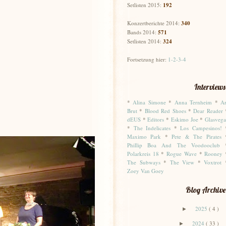
Setlisten 2015:
192
Konzertberichte 2014:
340
Bands 2014:
571
Setlisten 2014:
324
Fortsetzung hier:
1-2-3-4
Interviews
*
Alina Simone
*
Anna Ternheim
*
Ar
Brut
*
Blood Red Shoes
*
Dear Reader
dEUS
*
Editors
*
Eskimo Joe
*
Glasvega
*
The Indelicates
*
Los Campesinos!
Maximo Park
*
Pete & The Pirates
Phillip Boa And The Voodooclub
Polarkreis 18
*
Rogue Wave
*
Rooney
The Subways
*
The View
*
Voxtrot
Zoey Van Goey
Blog Archive
2025
( 4 )
►
2024
( 33 )
►