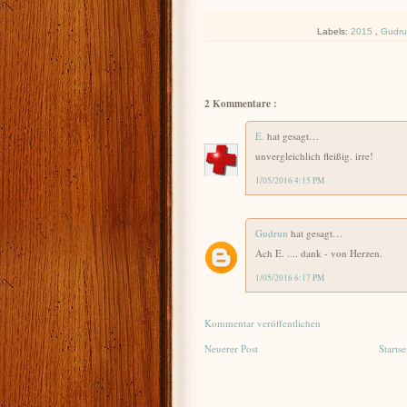
Labels:
2015
,
Gudr
2 Kommentare :
E.
hat gesagt…
unvergleichlich fleißig. irre!
1/05/2016 4:15 PM
Gudrun
hat gesagt…
Ach E. .... dank - von Herzen.
1/05/2016 6:17 PM
Kommentar veröffentlichen
Neuerer Post
Startse