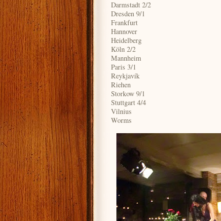
Darmstadt 2/2
Dresden 9/1
Frankfurt
Hannover
Heidelberg
Köln 2/2
Mannheim
Paris 3/1
Reykjavík
Riehen
Storkow 9/1
Stuttgart 4/4
Vilnius
Worms