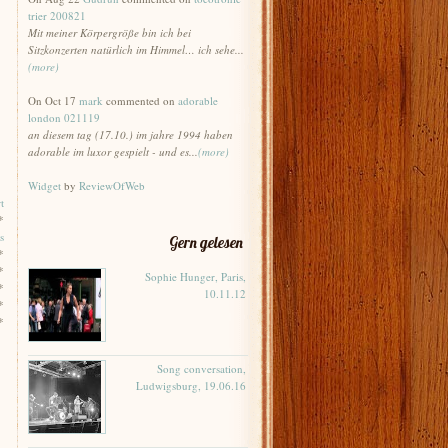
trier 200821
Mit meiner Körpergröße bin ich bei
Sitzkonzerten natürlich im Himmel… ich sehe...
(more)
On Oct 17
mark
commented on
adorable
london 021119
an diesem tag (17.10.) im jahre 1994 haben
adorable im luxor gespielt - und es...
(more)
Widget
by
ReviewOfWeb
t
*
s
Gern gelesen
*
*
Sophie Hunger, Paris,
*
10.11.12
*
*
Song conversation,
Ludwigsburg, 19.06.16