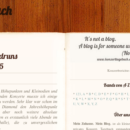
uch
udruns
15
Konzertberichte
Bands von A-Z
 Höhepunkten und Kleinodien und
*
123, A
*
B
*
C, D
*
E
*
F
*
G
*
H
*
I,
nden Konzerte musste ich einige
*
K
*
L
*
M
*
N
*
O
*
P, Q
*
R
*
S
*
T
u werden. Sehr klar war schon im
U, V, W
*
X, Y, Z
 Diamond den Jahreshöhepunkt
h aber noch weitere absolute
Über uns
 es erstaunlich viele Abende im
lle), die zu unvergesslichen
Mein Zuhause. Mein Blog.
ist als kleine
.
privates Konzert- Tagebuch entstanden