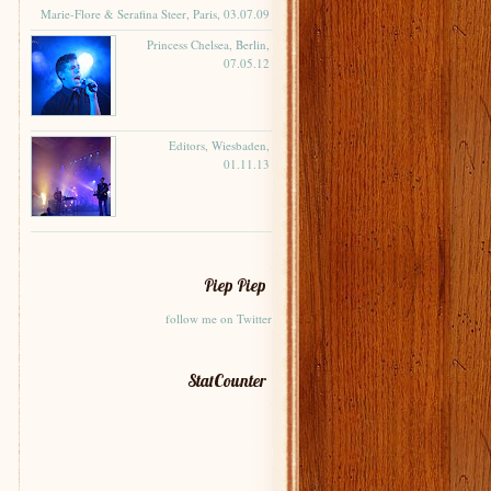
Marie-Flore & Serafina Steer, Paris, 03.07.09
Princess Chelsea, Berlin,
07.05.12
Editors, Wiesbaden,
01.11.13
Piep Piep
follow me on Twitter
StatCounter