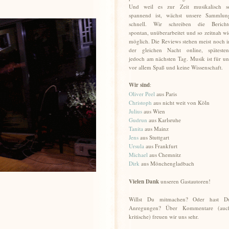
Und weil es zur Zeit musikalisch s
spannend ist, wächst unsere Sammlun
schnell. Wir schreiben die Bericht
spontan, unüberarbeitet und so zeitnah wi
möglich. Die Reviews stehen meist noch i
der gleichen Nacht online, spätesten
jedoch am nächsten Tag. Musik ist für un
vor allem Spaß und keine Wissenschaft.
Wir sind
:
Oliver Peel
aus Paris
Christoph
aus nicht weit von Köln
Julius
aus Wien
Gudrun
aus Karlsruhe
Tanita
aus Mainz
Jens
aus Stuttgart
Ursula
aus Frankfurt
Michael
aus Chemnitz
Dirk
aus Mönchengladbach
Vielen Dank
unseren Gastautoren!
Willst Du mitmachen? Oder hast D
Anregungen? Über Kommentare (auc
kritische) freuen wir uns sehr.