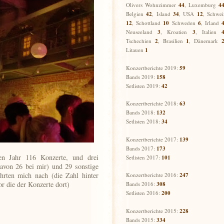
Olivers Wohnzimmer
44
, Luxemburg
4
Belgien
42
, Island
34
, USA
12
, Schwei
12
,
Schottland
10
Schweden
6
,
Irland
Neuseeland
3
,
Kroatien
3
, Italien
Tschechien
2
,
Brasilien
1
,
Dänemark
Litauen
1
Konzertberichte 2019:
59
Bands 2019:
158
Setlisten 2019:
42
Konzertberichte 2018:
63
Bands 2018:
132
Setlisten 2018:
34
Konzertberichte 2017:
139
Bands 2017:
173
en Jahr 116 Konzerte, und drei
Setlisten 2017:
101
avon 26 bei mir) und 29 sonstige
rten mich nach (die Zahl hinter
Konzertberichte 2016:
247
or die der Konzerte dort)
Bands 2016:
308
Setlisten 2016:
200
Konzertberichte 2015:
228
Bands 2015:
334