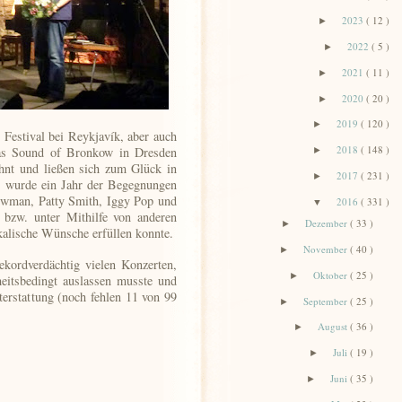
2023
( 12 )
►
2022
( 5 )
►
2021
( 11 )
►
2020
( 20 )
►
2019
( 120 )
►
Festival bei Reykjavík, aber auch
2018
( 148 )
das Sound of Bronkow in Dresden
►
nt und ließen sich zum Glück in
2017
( 231 )
►
s wurde ein Jahr der Begegnungen
wman, Patty Smith, Iggy Pop und
2016
( 331 )
▼
 bzw. unter Mithilfe von anderen
Dezember
( 33 )
►
kalische Wünsche erfüllen konnte.
November
( 40 )
►
kordverdächtig vielen Konzerten,
Oktober
( 25 )
►
heitsbedingt auslassen musste und
terstattung (noch fehlen 11 von 99
September
( 25 )
►
August
( 36 )
►
Juli
( 19 )
►
Juni
( 35 )
►