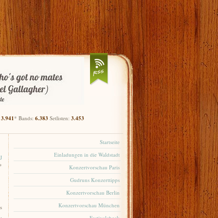
:
3.941
* Bands:
6.383
Setlisten:
3.453
Startseite
Einladungen in die Waldstadt
 J
*
Konzertvorschau Paris
Gudruns Konzerttipps
Konzertvorschau Berlin
Konzertvorschau München
s
.
Festivalcheck